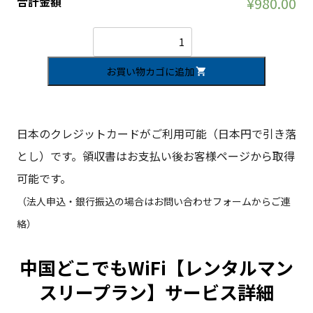
合計金額
¥980.00
中
国
ど
こ
お買い物カゴに追加
で
も
WiFi【レ
ン
日本のクレジットカードがご利用可能（日本円で引き落
タ
ル
とし）です。領収書はお支払い後お客様ページから取得
マ
ン
可能です。
ス
リ
（法人申込・銀行振込の場合はお問い合わせフォームからご連
ー
プ
絡）
ラ
ン】
個
中国どこでもWiFi【レンタルマン
スリープラン】サービス詳細