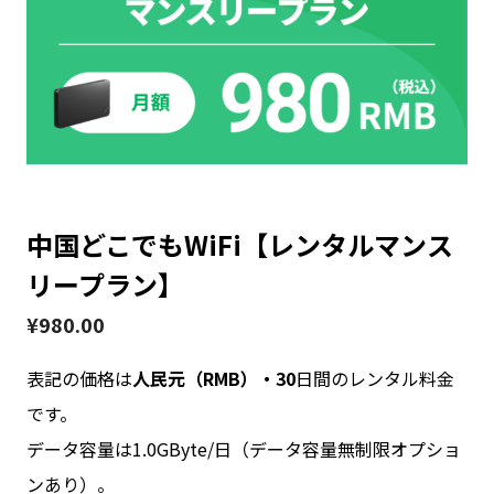
お問い合わせ
ログイン
中国どこでもWiFi【レンタルマンス
WiFiレンタルプランお申し込み
リープラン】
¥
980.00
表記の価格は
人民元（RMB）・30
日間のレンタル料金
です。
データ容量は1.0GByte/日（データ容量無制限オプショ
ンあり）。