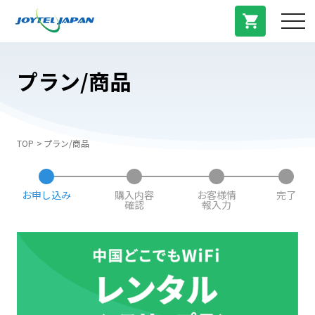
サービス紹介
プラン/商品
料金プラン
TOP
プラン/商品
プラン/商品
お申し込み
購入内容
お客様情
完了
よくある質問
確認
報入力
中国トピックス
法人登録