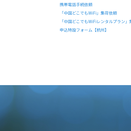
携帯電話手続依頼
「中国どこでもWiFi」集荷依頼
「中国どこでもWiFiレンタルプラン」
申込特設フォーム【杭州】