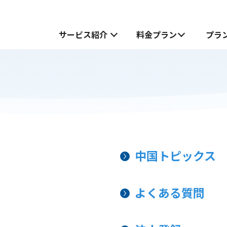
サービス紹介
料金プラン
プラ
サービス紹介
中国でお受け取り
中国でお受け取り
中国どこでもWiFiホームプラン
中国どこでもWiFiホームプラン
中国どこでもWiFiモバイルプラン
無料お試し申し込みフォーム
中国トピックス
も
も
中国どこでもWiFiモバイルプラン
よくある質問
JOYTEL SIMとは
JOYTEL SIMの設定方法