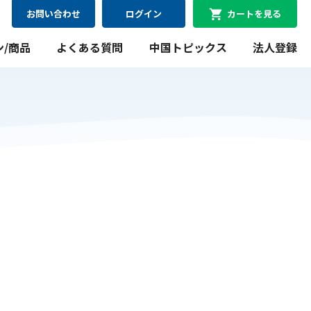
お問い合わせ
ログイン
カートを見る
ン/商品
よくある質問
中国トピックス
法人登録
08月09日
最短
にお届け可能
WiFiレンタルプラン
料金シミュレーション
WiFiレンタルプラン料金のシミュレーションができま
す。
シミュレーションする