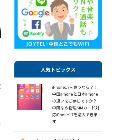
人気トピックス
を
iPhone17を買うなら？！
中国iPhoneと日本iPhone
の違いをご存じですか？
中国なら物理SIMカード対
応iPhone17を購入できま
違
す