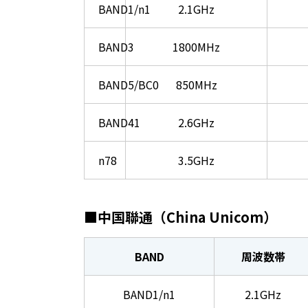
BAND1/n1
2.1GHz
BAND3
1800MHz
BAND5/BC0
850MHz
BAND41
2.6GHz
n78
3.5GHz
■中国聯通（China Unicom）
BAND
周波数帯
BAND1/n1
2.1GHz