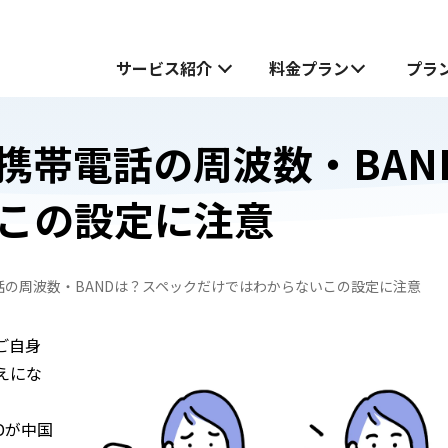
サービス紹介
料金プラン
プラ
携帯電話の周波数・BAN
サービス紹介
この設定に注意
中国でお受け取り
中国でお受け取り
中国どこでもWiFiホームプラン
中国どこでもWiFiホームプラン
の周波数・BANDは？スペックだけではわからないこの設定に注意
中国どこでもWiFiモバイルプラン
無料お試し申し込みフォーム
も
ご自身
も
中国どこでもWiFiモバイルプラン
えにな
JOYTEL SIMとは
JOYTEL SIMの設定方法
Dが中国