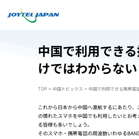
中国で利用できる
けではわからない
日本でお受け取り
日本でお受け取り
中国どこでもWiFiレンタルプラン
中国どこでもWiFiレンタルプラン
TOP
中国トピックス
中国で利用できる携帯電話
中国携帯電話番号SIM
WiFiレンタルプラン受取・返却
中国スマートフォンレンタル・中国どこで
これから日本から中国へ渡航するにあたり、
中国スマートフォンレンタル・中国どこで
ペイ
ペイ
の慣れたスマホを中国でも利用したいとお考
自動見積フォーム
る皆様も多いでしょう。
中国携帯電話番号SIM
そのスマホ・携帯電話の周波数いわゆるBAN
申込フォーム