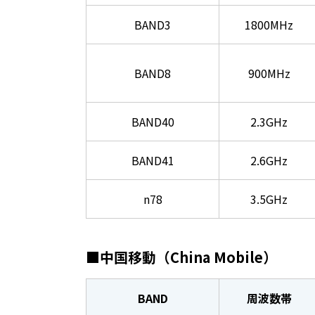
BAND3
1800MHz
BAND8
900MHz
BAND40
2.3GHz
BAND41
2.6GHz
n78
3.5GHz
■中国移動（China Mobile）
BAND
周波数帯