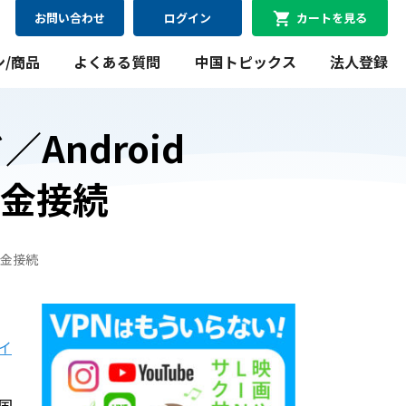
お問い合わせ
ログイン
カートを見る
ン/商品
よくある質問
中国トピックス
法人登録
Android
課金接続
08月09日
最短
にお届け可能
WiFiレンタルプラン
課金接続
料金シミュレーション
WiFiレンタルプラン料金のシミュレーションができま
す。
イ
シミュレーションする
国