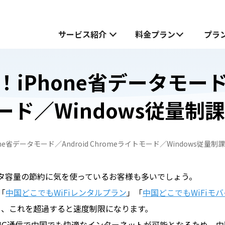
サービス紹介
料金プラン
プラ
Phone省データモード／
サービス紹介
モード／Windows従量制
中国でお受け取り
中国でお受け取り
中国どこでもWiFiホームプラン
中国どこでもWiFiホームプラン
e省データモード／Android Chromeライトモード／Windows従量制
中国どこでもWiFiモバイルプラン
無料お試し申し込みフォーム
も
も
中国どこでもWiFiモバイルプラン
タ容量の節約に気を使っているお客様も多いでしょう。
JOYTEL SIMとは
「
中国どこでもWiFiレンタルプラン
」「
中国どこでもWiFiモバ
り、これを超過すると速度制限になります。
JOYTEL SIMの設定方法
4G通信で中国でも快適なインターネットが可能となるため、中