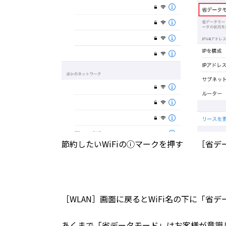
節約したいWiFiのⓘマークを押す
［省デ
［WLAN］画面に戻るとWiFi名の下に「省
あくまで「省データモード」はお客様が意識し