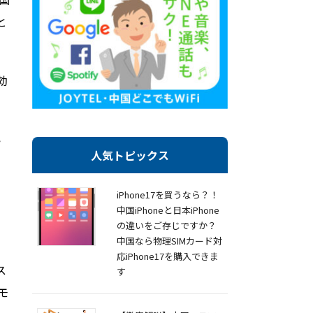
と
効
い
人気トピックス
iPhone17を買うなら？！
中国iPhoneと日本iPhone
の違いをご存じですか？
中国なら物理SIMカード対
応iPhone17を購入できま
ス
す
モ