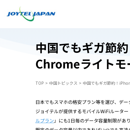
中国でもギガ節約！i
Chromeライト
日本でお受け取り
日本でお受け取り
中国どこでもWiFiレンタルプラン
中国どこでもWiFiレンタルプラン
TOP
中国トピックス
中国でもギガ節約！iPhon
中国携帯電話番号SIM
WiFiレンタルプラン受取・返却
中国スマートフォンレンタル・中国どこで
中国スマートフォンレンタル・中国どこで
日本でもスマホの格安プラン等を選び、デー
ペイ
ペイ
ジョイテルが提供するモバイルWiFiルーター
自動見積フォーム
中国携帯電話番号SIM
ルプラン
」にも1日毎のデータ容量制限があ
申込フォーム
既定のデータ容量以内であればいつでも高速