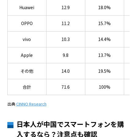
Huawei
12.9
18.0%
OPPO
11.2
15.7%
vivo
10.3
14.4%
Apple
9.8
13.7%
その他
14.0
19.5%
合計
71.6
100%
出典
CINNO Research
日本人が中国でスマートフォンを購
入するなら？注意点も確認