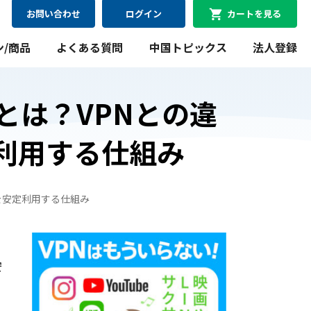
お問い合わせ
ログイン
カートを見る
ン/商品
よくある質問
中国トピックス
法人登録
とは？VPNとの違
利用する仕組み
08月09日
最短
にお届け可能
WiFiレンタルプラン
を安定利用する仕組み
料金シミュレーション
WiFiレンタルプラン料金のシミュレーションができま
す。
安
シミュレーションする