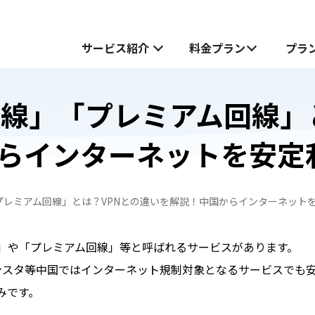
サービス紹介
料金プラン
プラ
別回線」「プレミアム回線」
サービス紹介
らインターネットを安定
中国でお受け取り
中国でお受け取り
中国どこでもWiFiホームプラン
中国どこでもWiFiホームプラン
「プレミアム回線」とは？VPNとの違いを解説！中国からインターネット
中国どこでもWiFiモバイルプラン
無料お試し申し込みフォーム
も
も
中国どこでもWiFiモバイルプラン
線」や「プレミアム回線」等と呼ばれるサービスがあります。
JOYTEL SIMとは
、インスタ等中国ではインターネット規制対象となるサービスでも
みです。
JOYTEL SIMの設定方法