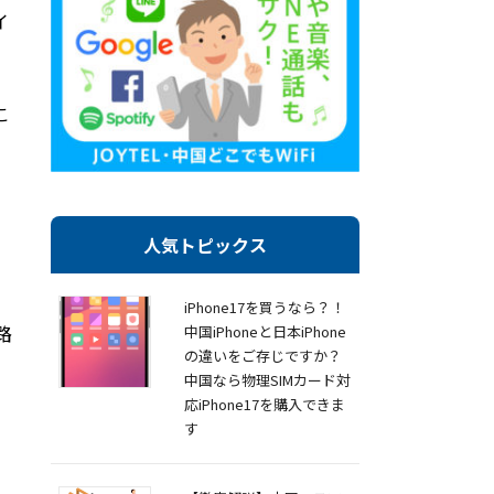
イ
こ
人気トピックス
iPhone17を買うなら？！
路
中国iPhoneと日本iPhone
の違いをご存じですか？
中国なら物理SIMカード対
応iPhone17を購入できま
す