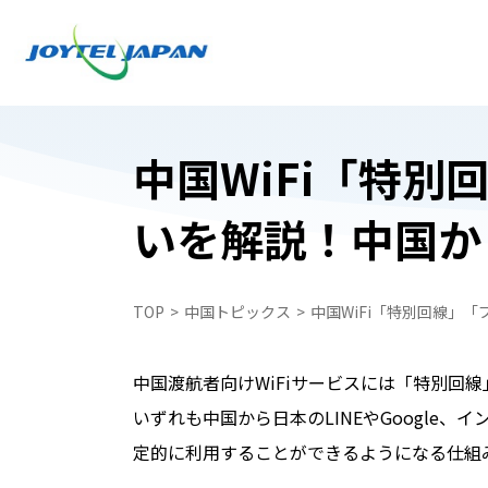
中国WiFi「特
いを解説！中国か
日本でお受け取り
日本でお受け取り
中国どこでもWiFiレンタルプラン
中国どこでもWiFiレンタルプラン
TOP
中国トピックス
中国WiFi「特別回線」
中国携帯電話番号SIM
WiFiレンタルプラン受取・返却
中国スマートフォンレンタル・中国どこで
中国スマートフォンレンタル・中国どこで
中国渡航者向けWiFiサービスには「特別回
ペイ
ペイ
いずれも中国から日本のLINEやGoogle
自動見積フォーム
中国携帯電話番号SIM
定的に利用することができるようになる仕組
申込フォーム