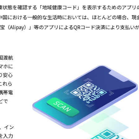
康状態を確認する「地域健康コード」を表示するためのアプリ
中国における一般的な生活時においては、ほとんどの場合、現
宝（Alipay）」等のアプリによるQRコード決済により支払い
国渡航
マホに
り安心
これら
携帯電
どで
が、イン
を入力