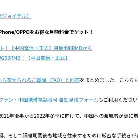
者ジョイテル】
Phone/OPPOをお得な月額料金でゲット！
ット！【中国電信・正式】月額498RMBから
298RMB！【中国電信・正式】
から寄せられるご質問（FAQ）と回答
をまとめました。こちら
ルプラン・中国携帯電話番号 自動見積フォーム
もご利用ください
021年後半から2022年冬季に向けて、中国への渡航者が更に
間、そして隔離期間後も地域を往来するために厳密な手続きが