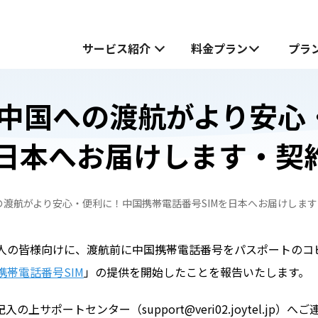
サービス紹介
料金プラン
プラ
中国への渡航がより安心
サービス紹介
を日本へお届けします・契
中国でお受け取り
中国でお受け取り
中国どこでもWiFiホームプラン
中国どこでもWiFiホームプラン
渡航がより安心・便利に！中国携帯電話番号SIMを日本へお届けします
中国どこでもWiFiモバイルプラン
無料お試し申し込みフォーム
も
も
中国どこでもWiFiモバイルプラン
人の皆様向けに、渡航前に中国携帯電話番号をパスポートのコ
JOYTEL SIMとは
携帯電話番号SIM
」の提供を開始したことを報告いたします。
JOYTEL SIMの設定方法
の上サポートセンター（support@veri02.joytel.jp）へご