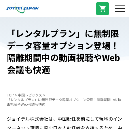
サービス紹介
「レンタルプラン」に無制限
データ容量オプション登場！
料金プラン
隔離期間中の動画視聴やWeb
プラン/商品
会議も快適
よくある質問
TOP
中国トピックス
「レンタルプラン」に無制限データ容量オプション登場！隔離期間中の動
中国トピックス
画視聴やWeb会議も快適
ジョイテル株式会社は、中国赴任を前にして現地のイン
法人登録
ターネット事情に悩む日本人赴任者を支援するため、中