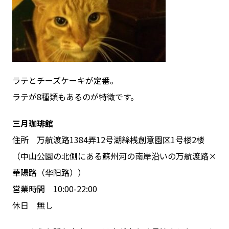
ラテとチーズケーキが定番。
ラテが8種類もあるのが特徴です。
三月珈琲館
住所 万航渡路1384弄12号湖絲桟創意園区1号楼2楼
（中山公園の北側にある蘇州河の南岸沿いの万航渡路×
華陽路（华阳路））
営業時間 10:00-22:00
休日 無し