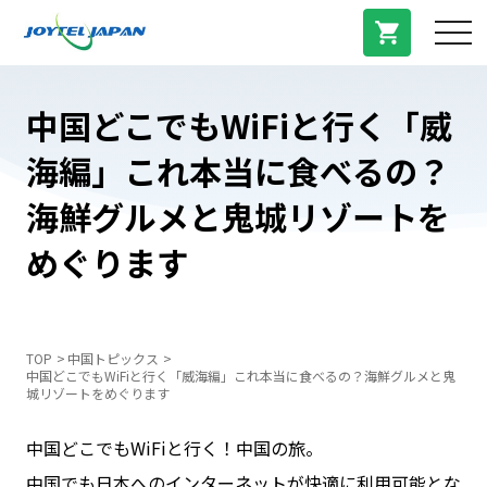
サービス紹介
中国どこでもWiFiと行く「威
海編」これ本当に食べるの？
料金プラン
海鮮グルメと鬼城リゾートを
プラン/商品
めぐります
よくある質問
TOP
中国トピックス
中国どこでもWiFiと行く「威海編」これ本当に食べるの？海鮮グルメと鬼
中国トピックス
城リゾートをめぐります
中国どこでもWiFiと行く！中国の旅。
法人登録
中国でも日本へのインターネットが快適に利用可能とな