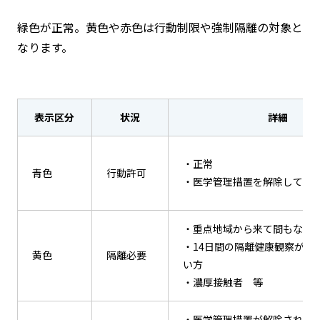
緑色が正常。黄色や赤色は行動制限や強制隔離の対象と
なります。
表示区分
状況
詳細
・正常
青色
行動許可
・医学管理措置を解除してい
・重点地域から来て間もない
・14日間の隔離健康観察が終
黄色
隔離必要
い方
・濃厚接触者 等
・医学管理措置が解除されて