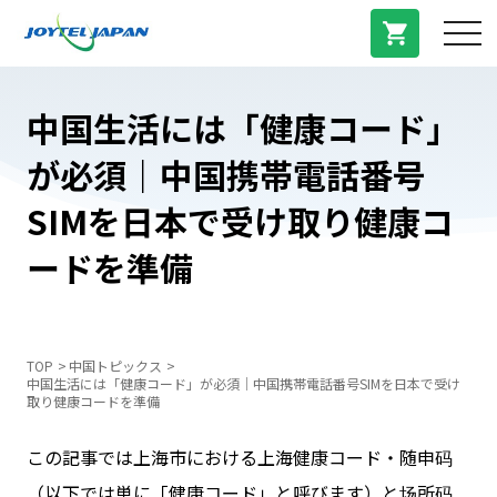
サービス紹介
中国生活には「健康コード」
が必須｜中国携帯電話番号
料金プラン
SIMを日本で受け取り健康コ
プラン/商品
ードを準備
よくある質問
TOP
中国トピックス
中国生活には「健康コード」が必須｜中国携帯電話番号SIMを日本で受け
中国トピックス
取り健康コードを準備
この記事では上海市における上海健康コード・随申码
法人登録
（以下では単に「健康コード」と呼びます）と场所码