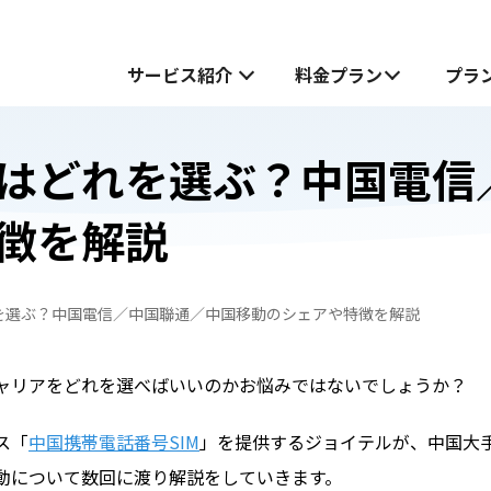
サービス紹介
料金プラン
プラ
はどれを選ぶ？中国電信
サービス紹介
徴を解説
中国でお受け取り
中国でお受け取り
中国どこでもWiFiホームプラン
中国どこでもWiFiホームプラン
を選ぶ？中国電信／中国聯通／中国移動のシェアや特徴を解説
中国どこでもWiFiモバイルプラン
無料お試し申し込みフォーム
も
も
中国どこでもWiFiモバイルプラン
ャリアをどれを選べばいいのかお悩みではないでしょうか？
JOYTEL SIMとは
ス「
中国携帯電話番号SIM
」を提供するジョイテルが、中国大
JOYTEL SIMの設定方法
動について数回に渡り解説をしていきます。