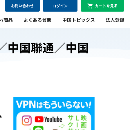
お問い合わせ
ログイン
カートを見る
ン/商品
よくある質問
中国トピックス
法人登録
／中国聯通／中国
08月08日
最短
にお届け可能
WiFiレンタルプラン
料金シミュレーション
WiFiレンタルプラン料金のシミュレーションができま
す。
手
シミュレーションする