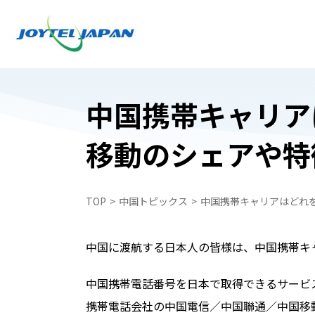
中国携帯キャリア
移動のシェアや特
日本でお受け取り
日本でお受け取り
中国どこでもWiFiレンタルプラン
中国どこでもWiFiレンタルプラン
TOP
中国トピックス
中国携帯キャリアはどれ
中国携帯電話番号SIM
WiFiレンタルプラン受取・返却
中国スマートフォンレンタル・中国どこで
中国スマートフォンレンタル・中国どこで
中国に渡航する日本人の皆様は、中国携帯キ
ペイ
ペイ
自動見積フォーム
中国携帯電話番号を日本で取得できるサービ
中国携帯電話番号SIM
携帯電話会社の中国電信／中国聯通／中国移
申込フォーム