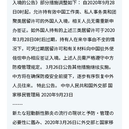
入境的公告》部分措施调整如下： 自2020年9月28
日0时起，允许持有效中国工作类、私人事务类和团
聚类居留许可的外国人入境，相关人员无需重新申
办签证。如外国人持有的上述三类居留许可于2020
年3月28日0时后过期，持有人在来华事由不变的情
况下，可凭过期居留许可和有关材料向中国驻外使
领馆申办相应签证入境。上述人员需严格遵守中方
防疫管理规定。 3月26日公告其他措施继续实施。
中方将在确保防疫安全前提下，逐步有序恢复中外
人员往来。 特此公告。 中华人民共和国外交部 国
家移民管理局 2020年9月23日
------
新たな冠動脈性肺炎の流行の現状と予防・管理の
必要性に鑑み、2020年3月26日に外交部と国家移