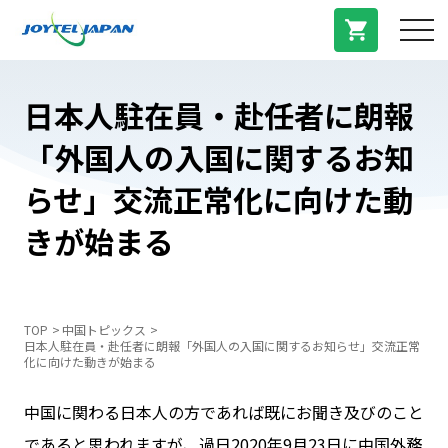
サービス紹介
日本人駐在員・赴任者に朗報
「外国人の入国に関するお知
料金プラン
らせ」交流正常化に向けた動
プラン/商品
きが始まる
よくある質問
TOP
中国トピックス
日本人駐在員・赴任者に朗報「外国人の入国に関するお知らせ」交流正常
中国トピックス
化に向けた動きが始まる
中国に関わる日本人の方であれば既にお聞き及びのこと
法人登録
であると思われますが、過日2020年9月23日に中国外務