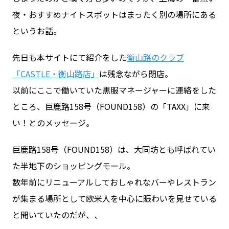
夜・おすすめナイトスポットはまったく別の場所にある
というお話。
お問い合わせ
先日も本サイトにて紹介をした
衡山路のクラブ
ログイン
「CASTLE・衡山路店」
は残念ながら閉店。
以前にここで働いていた黒服マネージャーに連絡をした
ところ、巨鹿路158号（FOUND158）の「TAXX」に来
WiFiレンタルプランお申し込み
い！とのメッセージ。
巨鹿路158号（FOUND158）は、大同坊とも呼ばれてい
た半地下のショッピングモール。
数年前にリニューアルしておしゃれなバーやレストラン
が集まる場所として欧米人を中心に賑わいを見せている
と聞いていたのだが、、