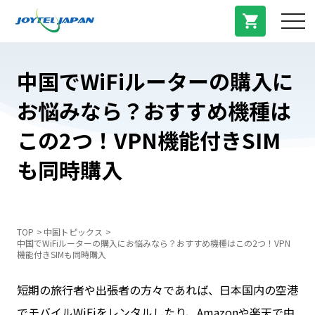
サービス紹介
中国でWiFiルーターの購入に
お悩みなら？おすすめ機種は
料金プラン
この2つ！VPN機能付きSIM
プラン/商品
も同時購入
よくある質問
TOP
中国トピックス
中国でWiFiルーターの購入にお悩みなら？おすすめ機種はこの2つ！VPN
中国トピックス
機能付きSIMも同時購入
短期の旅行者や出張者の方々であれば、日本国内の空港
法人登録
でモバイルWiFiをレンタルしたり、Amazonや楽天で中