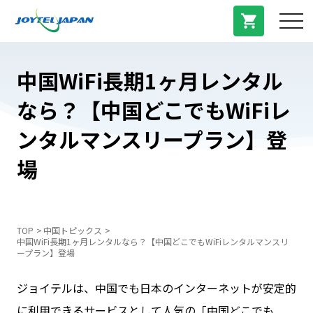
サービス紹介
中国WiFi長期1ヶ月レンタル
なら？【中国どこでもWiFiレ
料金プラン
ンタルマンスリープラン】登
プラン/商品
場
よくある質問
TOP
中国トピックス
中国WiFi長期1ヶ月レンタルなら？【中国どこでもWiFiレンタルマンスリ
中国トピックス
ープラン】登場
ジョイテルは、中国でも日本のインターネットが安定的
法人登録
に利用できるサービスとして人気の「中国どこでも