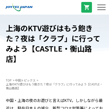
サービス紹介
上海のKTV遊びはもう飽き
た？夜は「クラブ」に行って
料金プラン
みよう【CASTLE・衡山路
プラン/商品
店】
よくある質問
TOP
中国トピックス
上海のKTV遊びはもう飽きた？夜は「クラブ」に行ってみよう【CASTLE・
中国トピックス
衡山路店】
中国・上海の夜のお遊びと言えばKTV。しかしながら最
法人登録
近は、駐在日本人の減少、新型コロナ対策等によってお