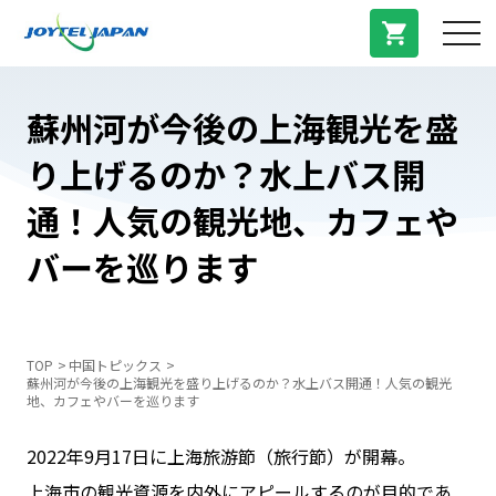
サービス紹介
蘇州河が今後の上海観光を盛
り上げるのか？水上バス開
料金プラン
通！人気の観光地、カフェや
プラン/商品
バーを巡ります
よくある質問
TOP
中国トピックス
蘇州河が今後の上海観光を盛り上げるのか？水上バス開通！人気の観光
中国トピックス
地、カフェやバーを巡ります
2022年9月17日に上海旅游節（旅行節）が開幕。
法人登録
上海市の観光資源を内外にアピールするのが目的であ