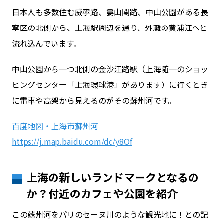
日本人も多数住む威寧路、婁山関路、中山公園がある長
寧区の北側から、上海駅周辺を通り、外灘の黄浦江へと
流れ込んでいます。
中山公園から一つ北側の金沙江路駅（上海随一のショッ
ピングセンター「上海環球港」があります）に行くとき
に電車や高架から見えるのがその蘇州河です。
百度地図・上海市蘇州河
https://j.map.baidu.com/dc/y8Of
上海の新しいランドマークとなるの
か？付近のカフェや公園を紹介
この蘇州河をパリのセーヌ川のような観光地に！との記