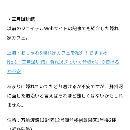
・三月珈琲館
以前のジョイテルWebサイトの記事でも紹介した隠れ
家カフェ。
上海・おしゃれ&隠れ家カフェを紹介！おすすめ
No.1「三月珈琲館」隠れ過ぎていて皆様が辿り着ける
か不安
あまりに隠れていてたどり着けるか不安ですが、蘇州河
に面した道沿いと言えばそれほど難しくはないかもしれ
ません。
住所：万航渡路1384弄12号湖丝栈创意园区1号楼2楼
（近华阳路）