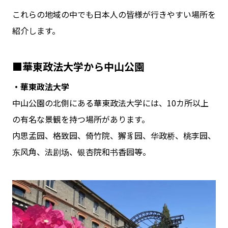
これらの地域の中でも日本人の皆様が行きやすい場所を
紹介します。
■華東政法大学から中山公園
・華東政法大学
中山公園の北側にある華東政法大学には、10カ所以上
の有名な景観を持つ場所があります。
内思孟园、格致园、倚竹院、獬豸园、华政桥、桃李园、
东风角、法剧场、银杏院和书香园等。